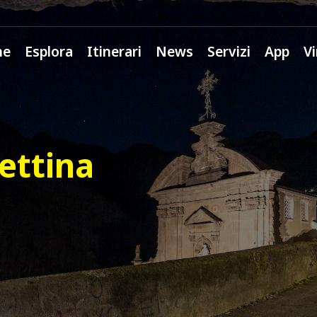
me
Esplora
Itinerari
News
Servizi
App
Vi
ettina