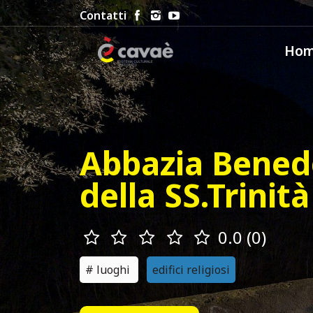
Contatti
Ho
Abbazia Bened
della SS.Trinità
0.0 (0)
luoghi
edifici religiosi