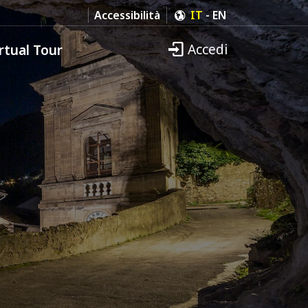
Accessibilità
IT
-
EN
Accedi
rtual Tour