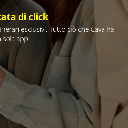
ata di click
itinerari esclusivi. Tutto ciò che Cava ha
a sola app.