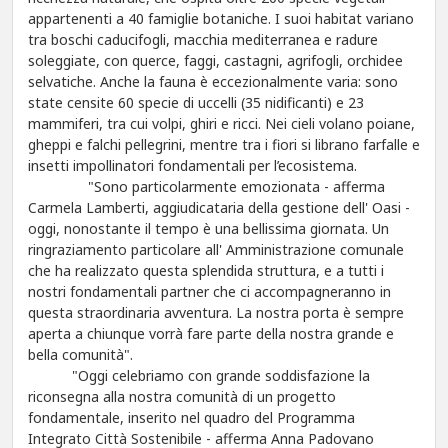
appartenenti a 40 famiglie botaniche. I suoi habitat variano
tra boschi caducifogli, macchia mediterranea e radure
soleggiate, con querce, faggi, castagni, agrifogli, orchidee
selvatiche. Anche la fauna è eccezionalmente varia: sono
state censite 60 specie di uccelli (35 nidificanti) e 23
mammiferi, tra cui volpi, ghiri e ricci. Nei cieli volano poiane,
gheppi e falchi pellegrini, mentre tra i fiori si librano farfalle e
insetti impollinatori fondamentali per l’ecosistema.
"Sono particolarmente emozionata - afferma
Carmela Lamberti, aggiudicataria della gestione dell' Oasi -
oggi, nonostante il tempo è una bellissima giornata. Un
ringraziamento particolare all' Amministrazione comunale
che ha realizzato questa splendida struttura, e a tutti i
nostri fondamentali partner che ci accompagneranno in
questa straordinaria avventura. La nostra porta è sempre
aperta a chiunque vorrà fare parte della nostra grande e
bella comunità".
"Oggi celebriamo con grande soddisfazione la
riconsegna alla nostra comunità di un progetto
fondamentale, inserito nel quadro del Programma
Integrato Città Sostenibile - afferma Anna Padovano