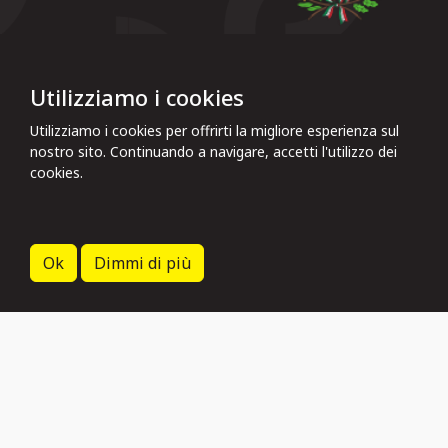
Utilizziamo i cookies
PO FESR Campania 2014 - 2020 - Asse X - Sviluppo Urbano
Utilizziamo i cookies per offrirti la migliore esperienza sul
Sostenibile Programma Integrato Città Sostenibile P.I.C.S.
nostro sito. Continuando a navigare, accetti l'utilizzo dei
cookies.
Cavaè.
Integrated Cultural System
SERVICES
Ok
Dimmi di più
Report
Disabled
Accessibility
Shuttles
Parking