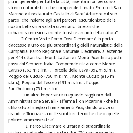
più in generale per tutta la città, inserita in un percorso
storico naturalistico che comprende il rinato Eremo di San
Martino e il restaurato Castello di Sant' Adiutore e il suo
parco, che insieme agli altri percorsi escursionistici della
nostra bellissima vallata diventano itinerari che
richiameranno sicuramente turisti e amanti della natura".
Il Centro Visite Parco Oasi Diecimare è la porta
d’accesso a uno dei più straordinari gioielli naturalistici della
Campania: Parco Regionale Naturale Diecimare, si estende
per 444 ettari tra i Monti Lattari e i Monti Picentini a pochi
passi dal Sentiero Italia. Comprende rilievi come Monte
Caruso (763 m s.l.m.) , Forcella della Cava (852 m s.l.m.),
Poggio del Cuculo (750 m s.l.m.), Monte Cuculo (815 m
s.l.m.), Poggio del Tesoro (691 m s.l.m.), Poggio
Sant’Antonio (751 m s.l.m).
"Un altro importante traguardo raggiunto dall'
Amministrazione Servalli - afferma l' on Picarone - che ha
utilizzato al meglio i finanziamenti Pics, dando prova di
grande efficienza sia nelle strutture tecniche che in quelle
politico amministrative".
Il Parco Diecimare è un’area di straordinaria
ricchezza naturale, che ospita oltre 200 specie vegetali